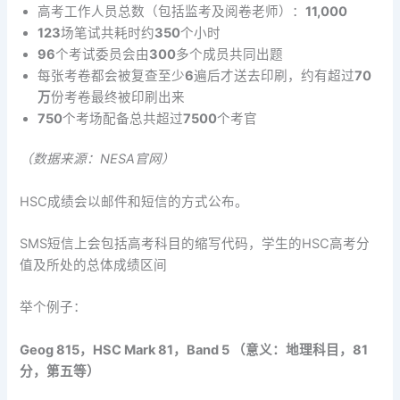
高考工作人员总数（包括监考及阅卷老师）：
11,000
123
场笔试共耗时约
350
个小时
96
个考试委员会由
300
多个成员共同出题
每张考卷都会被复查至少
6
遍后才送去印刷，约有超过
70
万
份考卷最终被印刷出来
750
个考场配备总共超过
7500
个考官
（数据来源：NESA官网）
HSC成绩会以邮件和短信的方式公布。
SMS短信上会包括高考科目的缩写代码，学生的HSC高考分
值及所处的总体成绩区间
举个例子：
Geog 815，HSC Mark 81，Band 5 （意义：地理科目，81
分，第五等）